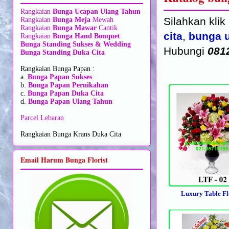
Rangkaian
Bunga Ucapan Ulang Tahun
Silahkan kli
Rangkaian
Bunga Meja
Mewah
Rangkaian
Bunga Mawar
Cantik
cita
,
bunga 
Rangkaian
Bunga Hand Bouquet
Bunga Standing Sukses & Wedding
Hubungi
081
Bunga Standing Duka Cita
Rangkaian Bunga Papan :
a.
Bunga Papan Sukses
b.
Bunga Papan Pernikahan
c.
Bunga Papan Duka Cita
d.
Bunga Papan Ulang Tahun
Parcel Lebaran
Rangkaian Bunga Krans Duka Cita
Email Harum Bunga Florist
Luxury Table F