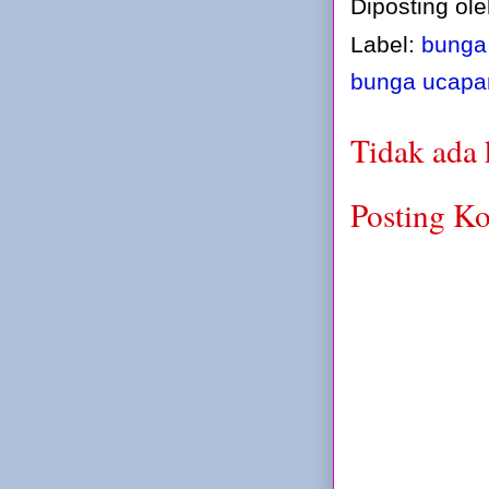
Diposting ol
Label:
bunga 
bunga ucapan
Tidak ada
Posting K