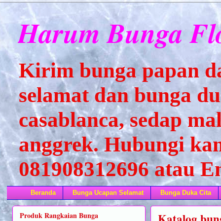
Harum Bunga Flo
Kirim bunga papan d
selamat dan bunga duk
casablanca, sedap mal
anggrek. Hubungi kam
081908312696 atau 
Beranda
Bunga Ucapan Selamat
Bunga Duka Cita
Produk Rangkaian Bunga
Katalog bun