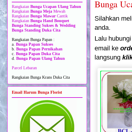
Bunga Uc
Rangkaian
Bunga Ucapan Ulang Tahun
Rangkaian
Bunga Meja
Mewah
Rangkaian
Bunga Mawar
Cantik
Silahkan meli
Rangkaian
Bunga Hand Bouquet
Bunga Standing Sukses & Wedding
anda.
Bunga Standing Duka Cita
Lalu hubungi
Rangkaian Bunga Papan :
a.
Bunga Papan Sukses
email ke
ord
b.
Bunga Papan Pernikahan
c.
Bunga Papan Duka Cita
langsung
kli
d.
Bunga Papan Ulang Tahun
Parcel Lebaran
Rangkaian Bunga Krans Duka Cita
Email Harum Bunga Florist