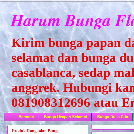
Harum Bunga Flo
Kirim bunga papan d
selamat dan bunga duk
casablanca, sedap mal
anggrek. Hubungi kam
081908312696 atau 
Beranda
Bunga Ucapan Selamat
Bunga Duka Cita
Produk Rangkaian Bunga