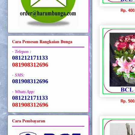
Rp. 400
Cara Pemesan Rangkaian Bunga
- Telepon :
081212171133
081908312696
- SMS:
081908312696
- Whats App:
081212171133
Rp. 500
081908312696
Cara Pembayaran