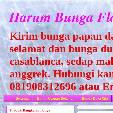
Harum Bunga Flo
Kirim bunga papan d
selamat dan bunga duk
casablanca, sedap mal
anggrek. Hubungi kam
081908312696 atau 
Beranda
Bunga Ucapan Selamat
Bunga Duka Cita
Produk Rangkaian Bunga