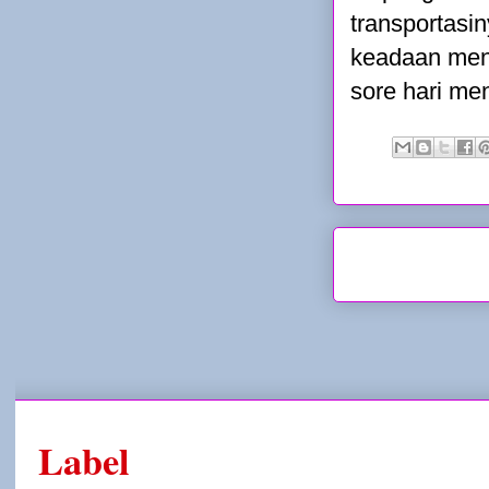
transportasi
keadaan men
sore hari me
Label