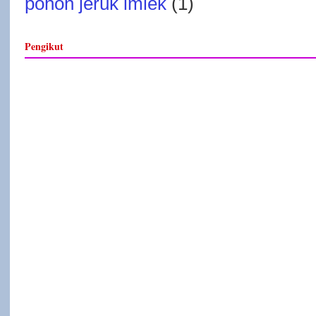
pohon jeruk imlek
(1)
Pengikut